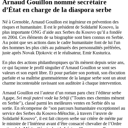
Arnaud Gouillon nommé secrétaire
d’État en charge de la diaspora serbe
Né à Grenoble, Arnaud Gouillon est ingénieur en prévention des
risques et humanitaire. Il est le président de Solidarité Kosovo, la
plus importante ONG d’aide aux Serbes du Kosovo qu’il a fondée
en 2004. Ces éléments de sa biographie sont bien connus en Serbie.
Au point que ses actions dans le cadre humanitaire font de lui l'un
des hommes les plus cités au palmarès des personnalités préférées,
juste après Novak Djokovic et le réalisateur, Emir Kusturica.
En plus des actions philanthropiques qu’ils mènent depuis seize ans,
ce qui façonne le profil singulier d’Arnaud Gouillon se sont ses
valeurs et son esprit libre. Et pour parfaire son portrait, son élocution
parfaite et sa maîtrise grammairienne de la langue serbe sont un atout
charme incontestable ravissant son auditoire à chaque intervention.
Arnaud Gouillon est l’auteur d’un roman paru chez l’éditeur serbe
Agape,
Svi moji putevi vode ka Srbiji
("Toutes mes chemins mènent
en Serbie"), classé parmi les meilleures ventes en Serbie dès sa
sortie. En récompense de "son parcours humanitaire exceptionnel au
service des Serbes du Kosovo-Métochie, à travers l’œuvre de
Solidarité Kosovo", il est fait citoyen serbe sur critère de mérite par
le ministre de l’Intérieur avant d’être consacré chevalier de l’Ordre