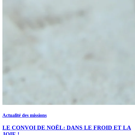
Actualité des missions
LE CONVOI DE NOËL: DANS LE FROID ET LA
JOIE !