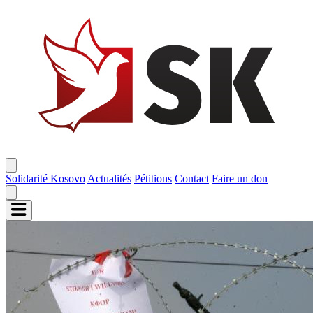
Solidarité Kosovo
Actualités
Pétitions
Contact
Faire un don