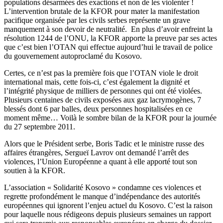
populations désarmées des exactions et non de les violenter !
L’intervention brutale de la KFOR pour mater la manifestation
pacifique organisée par les civils serbes représente un grave
manquement à son devoir de neutralité. En plus d’avoir enfreint la
résolution 1244 de l’ONU, la KFOR apporte la preuve par ses actes
que c’est bien l’OTAN qui effectue aujourd’hui le travail de police
du gouvernement autoproclamé du Kosovo.
Certes, ce n’est pas la première fois que l’OTAN viole le droit
international mais, cette fois-ci, c’est également la dignité et
l’intégrité physique de milliers de personnes qui ont été violées.
Plusieurs centaines de civils exposées aux gaz lacrymogènes, 7
blessés dont 6 par balles, deux personnes hospitalisées en ce
moment même… Voilà le sombre bilan de la KFOR pour la journée
du 27 septembre 2011.
Alors que le Président serbe, Boris Tadic et le ministre russe des
affaires étrangères, Sergueï Lavrov ont demandé l’arrêt des
violences, l’Union Européenne a quant à elle apporté tout son
soutien à la KFOR.
L’association « Solidarité Kosovo » condamne ces violences et
regrette profondément le manque d’indépendance des autorités
européennes qui ignorent l’enjeu actuel du Kosovo. C’est la raison
pour laquelle nous rédigeons depuis plusieurs semaines un rapport