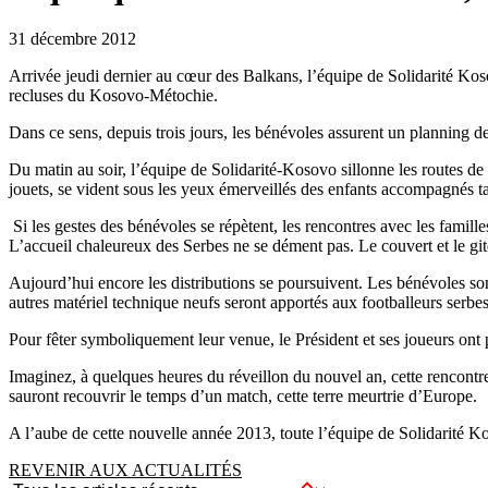
31 décembre 2012
Arrivée jeudi dernier au cœur des Balkans, l’équipe de Solidarité Kos
recluses du Kosovo-Métochie.
Dans ce sens, depuis trois jours, les bénévoles assurent un planning de
Du matin au soir, l’équipe de Solidarité-Kosovo sillonne les routes de
jouets, se vident sous les yeux émerveillés des enfants accompagnés tan
Si les gestes des bénévoles se répètent, les rencontres avec les famille
L’accueil chaleureux des Serbes ne se dément pas. Le couvert et le gi
Aujourd’hui encore les distributions se poursuivent. Les bénévoles son
autres matériel technique neufs seront apportés aux footballeurs serbe
Pour fêter symboliquement leur venue, le Président et ses joueurs on
Imaginez, à quelques heures du réveillon du nouvel an, cette rencont
sauront recouvrir le temps d’un match, cette terre meurtrie d’Europe.
A l’aube de cette nouvelle année 2013, toute l’équipe de Solidarité K
REVENIR AUX ACTUALITÉS