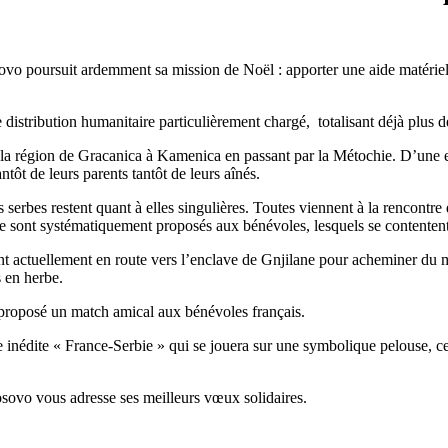
ovo poursuit ardemment sa mission de Noël : apporter une aide matériell
 distribution humanitaire particulièrement chargé, totalisant déjà plus 
 la région de Gracanica à Kamenica en passant par la Métochie. D’une en
tôt de leurs parents tantôt de leurs aînés.
s serbes restent quant à elles singulières. Toutes viennent à la rencontre
te sont systématiquement proposés aux bénévoles, lesquels se contentent
t actuellement en route vers l’enclave de Gnjilane pour acheminer du ma
s en herbe.
t proposé un match amical aux bénévoles français.
re inédite « France-Serbie » qui se jouera sur une symbolique pelouse,
osovo vous adresse ses meilleurs vœux solidaires.