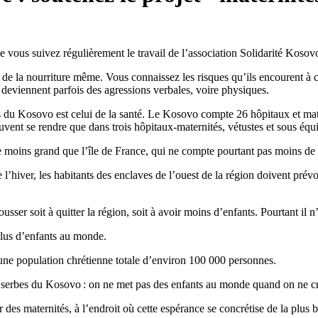
 vous suivez régulièrement le travail de l’association Solidarité Kosov
 de la nourriture même. Vous connaissez les risques qu’ils encourent à c
 deviennent parfois des agressions verbales, voire physiques.
u Kosovo est celui de la santé. Le Kosovo compte 26 hôpitaux et materni
uvent se rendre que dans trois hôpitaux-maternités, vétustes et sous éq
e moins grand que l’île de France, qui ne compte pourtant pas moins de 
e l’hiver, les habitants des enclaves de l’ouest de la région doivent pré
sser soit à quitter la région, soit à avoir moins d’enfants. Pourtant il n’
plus d’enfants au monde.
 une population chrétienne totale d’environ 100 000 personnes.
s serbes du Kosovo : on ne met pas des enfants au monde quand on ne cro
r des maternités, à l’endroit où cette espérance se concrétise de la plus 