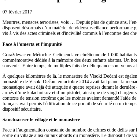
07 février 2017
Meurtres, menaces terroristes, vols … Depuis plus de quinze ans, l’enc
disposent désormais d’un matériel de vidéosurveillance performante gr
vis-à-vis des actes criminels et d'incivilité commis à l’encontre des ch
Face à l’omerta et l’impunité
Goraždevac en Métochie. Cette enclave chrétienne de 1.000 habitants, t
commémorative dédiée à la mémoire des deux enfants abattus. Un homme 
souvenir. Entre temps, de multiples faits de délinquance sont venus allo
À quelques kilomètres de là, le monastère de Visoki Dečani est égalemen
monastère de Visoki Dečani en octobre 2014 avait fait planer la men
monastique avait déjà été attaquée à quatre reprises durant la derniè
armés d’une kalachnikov et d’un pistolet, ainsi que de vingt chargeurs
contexte de tension extrême que les moines avaient demandé l'aide de
français avait permis l'édification de ce portail de sécurité en un tem
dispositif sécuritaire.
Sanctuariser le village et le monastère
Face à l’augmentation constante du nombre de crimes et de délits sur l
sortie du village ainsi qu’aux abords du monastère. Le dispositif de vi