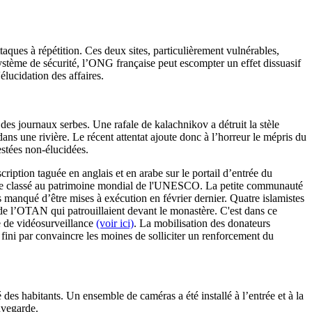
aques à répétition. Ces deux sites, particulièrement vulnérables,
ystème de sécurité, l’ONG française peut escompter un effet dissuasif
élucidation des affaires.
des journaux serbes. Une rafale de kalachnikov a détruit la stèle
s une rivière. Le récent attentat ajoute donc à l’horreur le mépris du
restées non-élucidées.
ription taguée en anglais et en arabe sur le portail d’entrée du
serbe classé au patrimoine mondial de l'UNESCO. La petite communauté
manqué d’être mises à exécution en février dernier. Quatre islamistes
s de l’OTAN qui patrouillaient devant le monastère. C'est dans ce
e de vidéosurveillance
(voir ici)
. La mobilisation des donateurs
 fini par convaincre les moines de solliciter un renforcement du
des habitants. Un ensemble de caméras a été installé à l’entrée et à la
auvegarde.