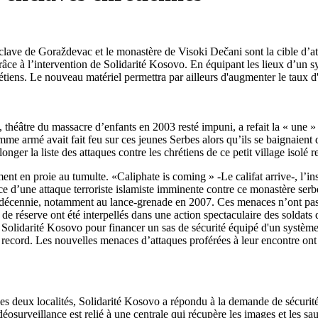
lave de Goraždevac et le monastère de Visoki Dečani sont la cible d’att
âce à l’intervention de Solidarité Kosovo. En équipant les lieux d’un s
rétiens. Le nouveau matériel permettra par ailleurs d'augmenter le taux d'
héâtre du massacre d’enfants en 2003 resté impuni, a refait la « une » 
armé avait fait feu sur ces jeunes Serbes alors qu’ils se baignaient dan
nger la liste des attaques contre les chrétiens de ce petit village isolé 
t en proie au tumulte. «Caliphate is coming » -Le califat arrive-, l’insc
ace d’une attaque terroriste islamiste imminente contre ce monastère 
re décennie, notamment au lance-grenade en 2007. Ces menaces n’ont pas 
 de réserve ont été interpellés dans une action spectaculaire des soldat
 Solidarité Kosovo pour financer un sas de sécurité équipé d'un systèm
ps record. Les nouvelles menaces d’attaques proférées à leur encontre ont
es deux localités, Solidarité Kosovo a répondu à la demande de sécurité 
déosurveillance est relié à une centrale qui récupère les images et les s