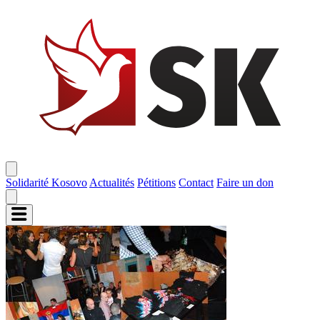
Solidarité Kosovo
Actualités
Pétitions
Contact
Faire un don