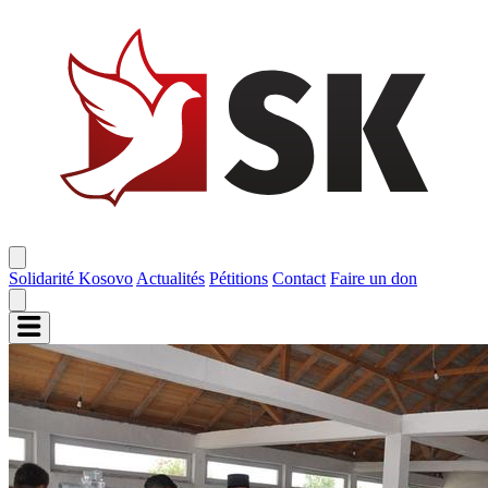
Solidarité Kosovo
Actualités
Pétitions
Contact
Faire un don