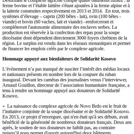
Désormais le complexe agricole compte quatre bâtiments ruraux : la
ferme bovine et l’étable laitière s'étant ajoutées à la ferme alpine et à
la laiterie construites respectivement en 2013 et 2014. En tout, trois
systèmes d’élevage – caprin (200 bêtes - lait), ovin (100 bêtes -
viande) et bovin (60 vaches, lait et viande) –renforceront et
compléteront l'autonomie alimentaire des enclaves serbes. La
production est réservée à la confection des repas pour la soupe
diocésaine dont dépendent directement 3000 foyers chrétiens de la
région. Le surplus est vendu dans les réseaux monastiques et permet
de financer les emplois créés par le complexe agricole.
Hommage appuyé aux bienfaiteurs de Solidarité Kosovo
L’évènement n’a pas manqué de susciter l’intérêt des médias locaux
et nationaux présents en nombre lors de la coupure du ruban
inaugural. Devant les caméras des journalistes venus l’interviewer,
Arnaud Gouillon, directeur de l’association humanitaire française, a
tenu à rendre un hommage appuyé aux donateurs de Solidarité
Kosovo.
« La naissance du complexe agricole de Novo Brdo est le fruit de
l’initiative conjointe de la soupe diocésaine et de Solidarité Kosovo.
En 2013, ce projet d’envergure, qui n'en était qu'à ses débuts, avait
bénéficié de la générosité de nombreux donateurs français. Deux ans
après, le soutien de nos donateurs ne faiblit pas, au contraire
puisqu’il nous permet d'ouvrir aujourd'hui deux bâtiments