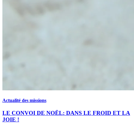
Actualité des missions
LE CONVOI DE NOËL: DANS LE FROID ET LA
JOIE !