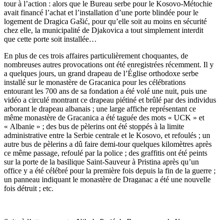
tour à l’action : alors que le Bureau serbe pour le Kosovo-Métochie
avait financé l’achat et l’installation d’une porte blindée pour le
logement de Dragica Gašić, pour qu’elle soit au moins en sécurité
chez elle, la municipalité de Djakovica a tout simplement interdit
que cette porte soit installée…
En plus de ces trois affaires particulièrement choquantes, de
nombreuses autres provocations ont été enregistrées récemment. Il y
a quelques jours, un grand drapeau de l’Église orthodoxe serbe
installé sur le monastère de Gracanica pour les célébrations
entourant les 700 ans de sa fondation a été volé une nuit, puis une
vidéo a circulé montrant ce drapeau piétiné et brûlé par des individus
arborant le drapeau albanais ; une large affiche représentant ce
même monastère de Gracanica a été taguée des mots « UCK » et
« Albanie » ; des bus de pèlerins ont été stoppés à la limite
administrative entre la Serbie centrale et le Kosovo, et refoulés ; un
autre bus de pèlerins a dû faire demi-tour quelques kilomètres après
ce même passage, refoulé par la police ; des graffitis ont été peints
sur la porte de la basilique Saint-Sauveur à Pristina après qu’un
office y a été célébré pour la première fois depuis la fin de la guerre ;
un panneau indiquant le monastère de Draganac a été une nouvelle
fois détruit ; etc.