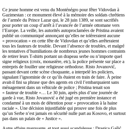
Ce jeune homme est venu du Monténégro pour fêter Vidovdan à
Gazimestan : ce monument élevé à la mémoire des soldats chrétiens
de l’armée du Prince Lazar qui, le 28 juin 1389, se sont sacrifiés
pour porter un coup d’arrêt à l’avancée de l’armée ottomane vers
l’Europe. La veille, les autorités autoproclamées de Pristina avaient
publié un communiqué annonçant qu’elles ne tolèreraient aucune
« provocation » en cette fête de Vidovdan et qu’elles arrêteraient
tous les fauteurs de trouble. Devant l’absence de troubles, et malgré
les tentatives d’humiliations de nombreux jeunes hommes contraints
de retirer leurs T-shirts portant un drapeau serbe ou n’importe quel
signe religieux (croix, monastère, etc), la police présente sur place a
entrepris de fouiller une religieuse orthodoxe. Risto Jovanović,
passant devant cette scène choquante, a interpelé les policiers,
signalant l’ignominie de ce qu’ils étaient en train de faire. À peine
avait-il fini sa phrase que des agents en civil l’embarquaient sans
ménagement dans un véhicule de police ; Pristina tenait son
« fauteur de trouble »… Le 30 juin, après plus d’une journée de
garde à vue, Risto Jovanović a été jugé en première instance et
condamné à un mois de détention pour « provocation à la haine
raciale ». Une décision injustifiable qui prouve une fois de plus
qu’un Serbe n’est jamais en sécurité nulle part au Kosovo, et surtout
pas dans un palais de « Justice ».
Autre affaire marquante, et tout aussi scandaleuse : Dragica Gašić