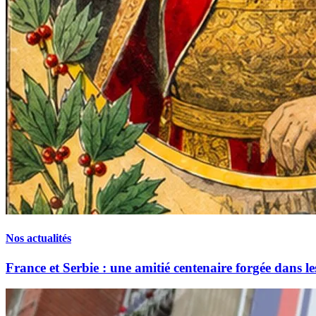
Nos actualités
France et Serbie : une amitié centenaire forgée dans le